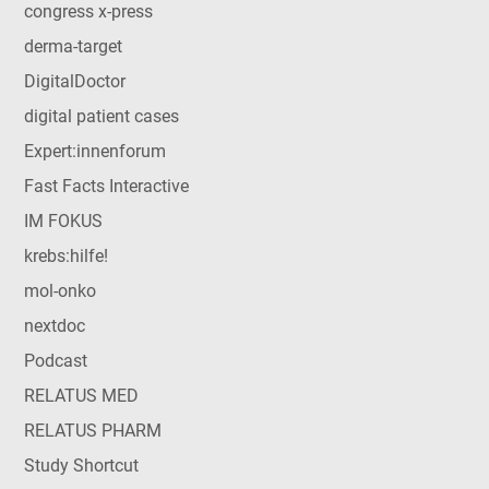
congress x-press
derma-target
DigitalDoctor
digital patient cases
Expert:innenforum
Fast Facts Interactive
IM FOKUS
krebs:hilfe!
mol-onko
nextdoc
Podcast
RELATUS MED
RELATUS PHARM
Study Shortcut