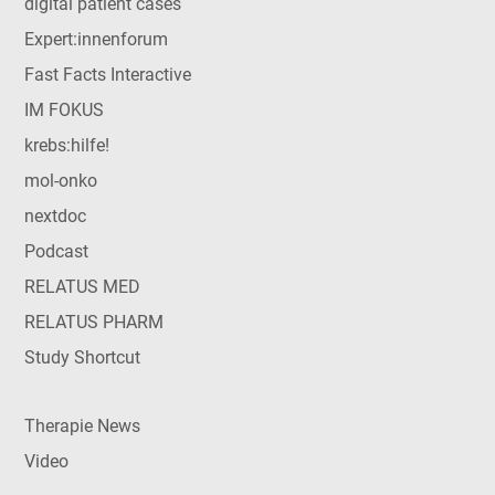
digital patient cases
Expert:innenforum
Fast Facts Interactive
IM FOKUS
krebs:hilfe!
mol-onko
nextdoc
Podcast
RELATUS MED
RELATUS PHARM
Study Shortcut
Therapie News
Video