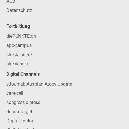
AGB
Datenschutz
Fortbildung
diePUNKTE:on
apo-campus
check-innere
check-onko
Digital Channels
eJournal: Austrian Atopy Update
car-t-cell
congress x-press
derma-target
DigitalDoctor