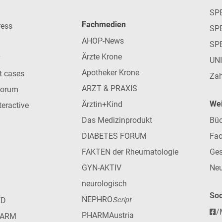
SP
Fachmedien
ress
SPE
AHOP-News
SP
Ärzte Krone
UN
Apotheker Krone
nt cases
Zah
ARZT & PRAXIS
forum
Wei
Ärztin+Kind
teractive
Das Medizinprodukt
Büc
DIABETES FORUM
Fac
FAKTEN der Rheumatologie
Ges
GYN-AKTIV
Neu
neurologisch
Soc
NEPHRO
ED
Script
/
PHARMAustria
HARM