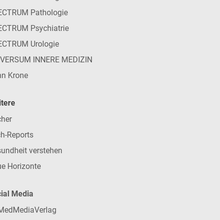
ECTRUM Pathologie
CTRUM Psychiatrie
ECTRUM Urologie
IVERSUM INNERE MEDIZIN
n Krone
tere
her
h-Reports
undheit verstehen
e Horizonte
ial Media
MedMediaVerlag