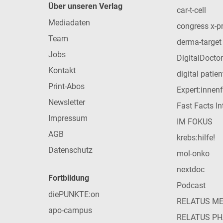
Über unseren Verlag
car-t-cell
Mediadaten
congress x-p
Team
derma-target
Jobs
DigitalDoctor
Kontakt
digital patie
Print-Abos
Expert:innen
Newsletter
Fast Facts In
Impressum
IM FOKUS
AGB
krebs:hilfe!
Datenschutz
mol-onko
nextdoc
Fortbildung
Podcast
diePUNKTE:on
RELATUS M
apo-campus
RELATUS P