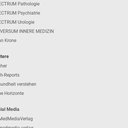
ECTRUM Pathologie
CTRUM Psychiatrie
ECTRUM Urologie
IVERSUM INNERE MEDIZIN
n Krone
tere
her
h-Reports
undheit verstehen
e Horizonte
ial Media
MedMediaVerlag
medmedia.verlag