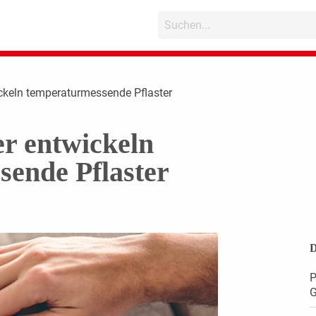
ickeln temperaturmessende Pflaster
r entwickeln
ende Pflaster
D
P
G