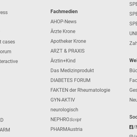
SP
Fachmedien
ress
SPE
AHOP-News
SP
Ärzte Krone
UN
Apotheker Krone
nt cases
Zah
ARZT & PRAXIS
forum
Wei
Ärztin+Kind
teractive
Das Medizinprodukt
Büc
DIABETES FORUM
Fac
FAKTEN der Rheumatologie
Ges
GYN-AKTIV
Neu
neurologisch
Soc
NEPHRO
ED
Script
/
PHARMAustria
HARM
/