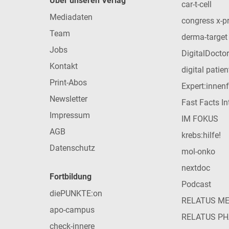
Über unseren Verlag
car-t-cell
Mediadaten
congress x-p
Team
derma-target
Jobs
DigitalDoctor
Kontakt
digital patie
Print-Abos
Expert:innen
Newsletter
Fast Facts In
Impressum
IM FOKUS
AGB
krebs:hilfe!
Datenschutz
mol-onko
nextdoc
Fortbildung
Podcast
diePUNKTE:on
RELATUS M
apo-campus
RELATUS P
check-innere