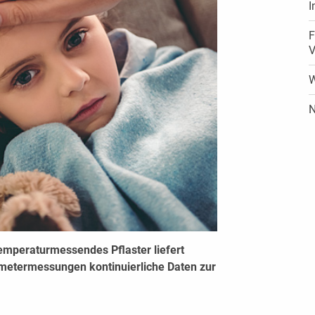
I
F
V
W
N
temperaturmessendes Pflaster liefert
metermessungen kontinuierliche Daten zur