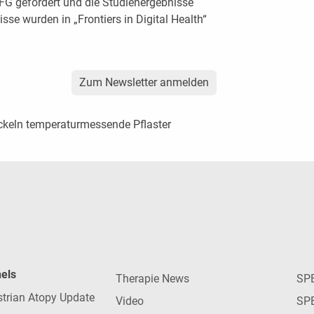
FG gefördert und die Studienergebnisse
isse wurden in „Frontiers in Digital Health“
Zum Newsletter anmelden
ickeln temperaturmessende Pflaster
nels
Therapie News
SP
strian Atopy Update
Video
SP