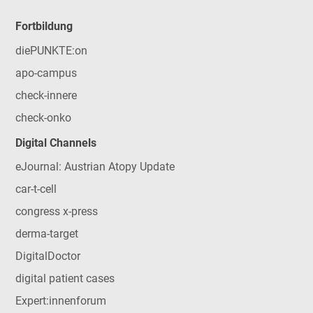
Fortbildung
diePUNKTE:on
apo-campus
check-innere
check-onko
Digital Channels
eJournal: Austrian Atopy Update
car-t-cell
congress x-press
derma-target
DigitalDoctor
digital patient cases
Expert:innenforum