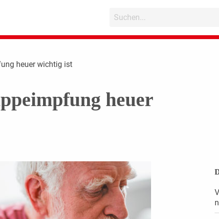
ung heuer wichtig ist
ppeimpfung heuer
D
V
n