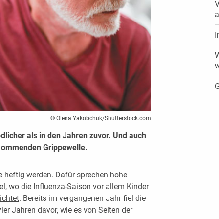
V
a
I
W
w
G
© Olena Yakobchuk/Shutterstock.com
dlicher als in den Jahren zuvor. Und auch
 kommenden Grippewelle.
 heftig werden. Dafür sprechen hohe
l, wo die Influenza-Saison vor allem Kinder
chtet
. Bereits im vergangenen Jahr fiel die
vier Jahren davor, wie es von Seiten der