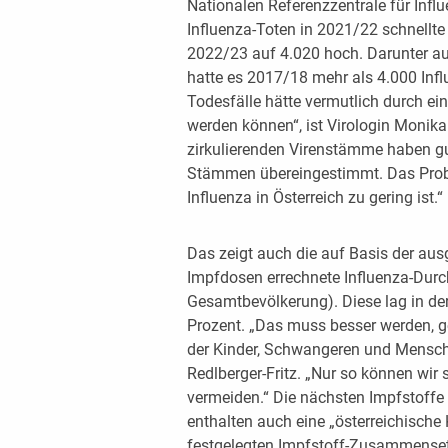
Nationalen Referenzzentrale für Infl
Influenza-Toten in 2021/22 schnellte
2022/23 auf 4.020 hoch. Darunter au
hatte es 2017/18 mehr als 4.000 Infl
Todesfälle hätte vermutlich durch ei
werden können“, ist Virologin Monika
zirkulierenden Virenstämme haben gu
Stämmen übereingestimmt. Das Probl
Influenza in Österreich zu gering ist.“
Das zeigt auch die auf Basis der aus
Impfdosen errechnete Influenza-Dur
Gesamtbevölkerung). Diese lag in de
Prozent. „Das muss besser werden, g
der Kinder, Schwangeren und Mensche
Redlberger-Fritz. „Nur so können wir
vermeiden.“ Die nächsten Impfstoffe s
enthalten auch eine „österreichisch
festgelegten Impfstoff-Zusammensetz