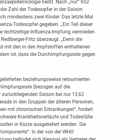
uenzaepidemiologie heißt. Nach „nur“ 652
 die Zahl der Todesopfer in der Saison
ch mindestens zwei Kinder. Das letzte Mal
uenza-Todesopfer gegeben. „Ein Teil dieser
ne rechtzeitige Influenza-Impfung vermieden
 Redlberger-Fritz überzeugt. „Denn die
t mit den in den Impfstoffen enthaltenen
em ist, dass die Durchimpfungsrate gegen
gelieferten beziehungsweise retournierten
chimpfungsrate (bezogen auf die
r zurückliegenden Saison bei nur 13,62
erade in den Gruppen der älteren Personen,
n mit chronischen Erkrankungen“, fordert
 schwere Krankheitsverläufe und Todesfälle
ollen in Kürze ausgeliefert werden. Sie
e Komponente“: In der von der WHO
ung befindet sich diesmal als Vertreter der