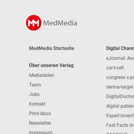
MedMedia Startseite
Digital Chan
eJournal: Au
Über unseren Verlag
car-t-cell
Mediadaten
congress x-p
Team
derma-target
Jobs
DigitalDoctor
Kontakt
digital patie
Print-Abos
Expert:innen
Newsletter
Fast Facts In
Impressum