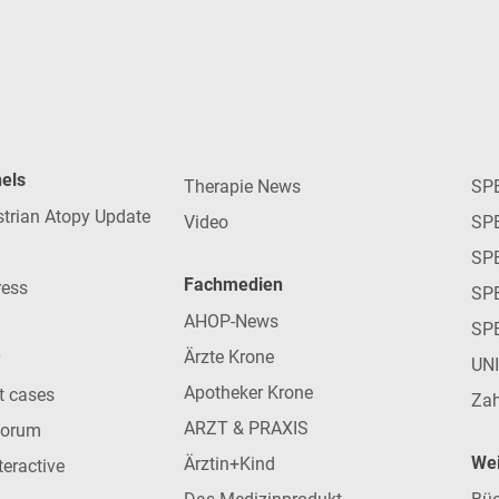
nels
Therapie News
SP
strian Atopy Update
Video
SP
SP
Fachmedien
ress
SPE
AHOP-News
SP
Ärzte Krone
UN
Apotheker Krone
nt cases
Zah
ARZT & PRAXIS
forum
Wei
Ärztin+Kind
teractive