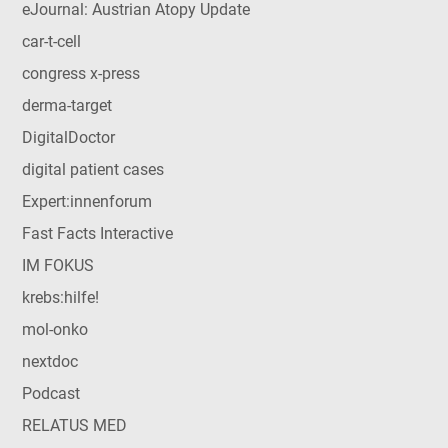
eJournal: Austrian Atopy Update
car-t-cell
congress x-press
derma-target
DigitalDoctor
digital patient cases
Expert:innenforum
Fast Facts Interactive
IM FOKUS
krebs:hilfe!
mol-onko
nextdoc
Podcast
RELATUS MED