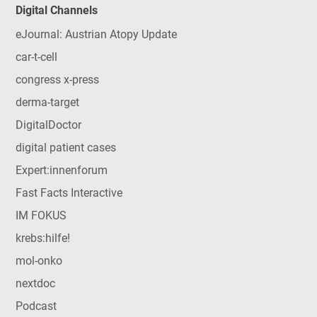
Digital Channels
eJournal: Austrian Atopy Update
car-t-cell
congress x-press
derma-target
DigitalDoctor
digital patient cases
Expert:innenforum
Fast Facts Interactive
IM FOKUS
krebs:hilfe!
mol-onko
nextdoc
Podcast