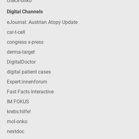
check-onko
Digital Channels
eJournal: Austrian Atopy Update
car-t-cell
congress x-press
derma-target
DigitalDoctor
digital patient cases
Expert:innenforum
Fast Facts Interactive
IM FOKUS
krebs:hilfe!
mol-onko
nextdoc