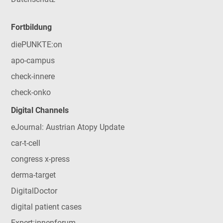
Fortbildung
diePUNKTE:on
apo-campus
check-innere
check-onko
Digital Channels
eJournal: Austrian Atopy Update
car-t-cell
congress x-press
derma-target
DigitalDoctor
digital patient cases
Expert:innenforum