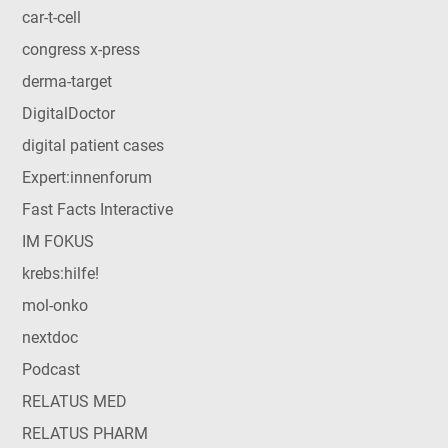
car-t-cell
congress x-press
derma-target
DigitalDoctor
digital patient cases
Expert:innenforum
Fast Facts Interactive
IM FOKUS
krebs:hilfe!
mol-onko
nextdoc
Podcast
RELATUS MED
RELATUS PHARM