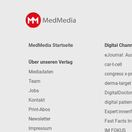
MedMedia Startseite
Digital Chan
eJournal: Au
Über unseren Verlag
car-t-cell
Mediadaten
congress x-p
Team
derma-target
Jobs
DigitalDoctor
Kontakt
digital patie
Print-Abos
Expert:innen
Newsletter
Fast Facts In
Impressum
IM FOKUS