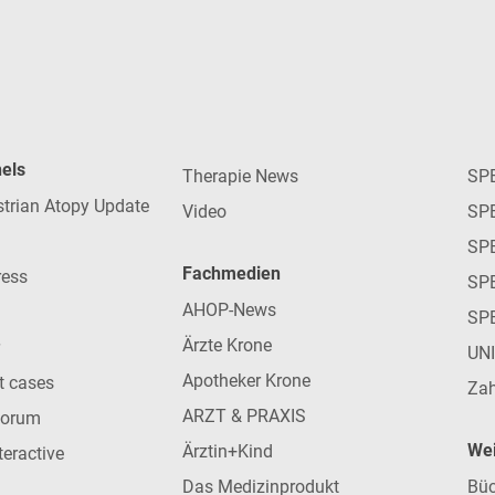
nels
Therapie News
SP
strian Atopy Update
Video
SP
SP
Fachmedien
ress
SPE
AHOP-News
SP
Ärzte Krone
UN
Apotheker Krone
nt cases
Zah
ARZT & PRAXIS
forum
Wei
Ärztin+Kind
teractive
Das Medizinprodukt
Büc