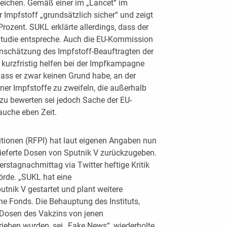
eichen. Gemäß einer im „Lancet“ im
r Impfstoff „grundsätzlich sicher“ und zeigt
Prozent. SUKL erklärte allerdings, dass der
 Studie entspreche. Auch die EU-Kommission
inschätzung des Impfstoff-Beauftragten der
 kurzfristig helfen bei der Impfkampagne
dass er zwar keinen Grund habe, an der
jener Impfstoffe zu zweifeln, die außerhalb
 zu bewerten sei jedoch Sache der EU-
auche eben Zeit.
itionen (RFPI) hat laut eigenen Angaben nun
elieferte Dosen von Sputnik V zurückzugeben.
rstagnachmittag via Twitter heftige Kritik
örde. „SUKL hat eine
nik V gestartet und plant weitere
sche Fonds. Die Behauptung des Instituts,
n Dosen des Vakzins von jenen
rieben wurden, sei „Fake News“, wiederholte