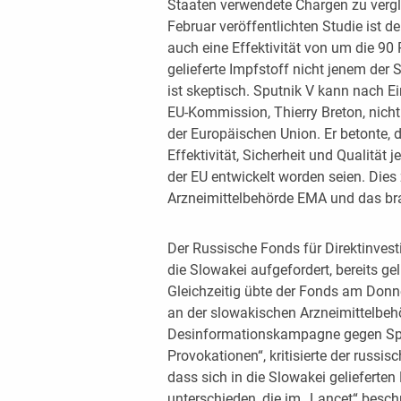
Staaten verwendete Chargen zu vergl
Februar veröffentlichten Studie ist de
auch eine Effektivität von um die 90 
gelieferte Impfstoff nicht jenem der
ist skeptisch. Sputnik V kann nach E
EU-Kommission, Thierry Breton, nicht
der Europäischen Union. Er betonte, 
Effektivität, Sicherheit und Qualität 
der EU entwickelt worden seien. Dies
Arzneimittelbehörde EMA und das br
Der Russische Fonds für Direktinvest
die Slowakei aufgefordert, bereits g
Gleichzeitig übte der Fonds am Donne
an der slowakischen Arzneimittelbeh
Desinformationskampagne gegen Sput
Provokationen“, kritisierte der russi
dass sich in die Slowakei gelieferte
unterschieden, die im „Lancet“ besch