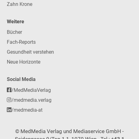
Zahn Krone
Weitere
Bücher
Fach-Reports
Gesundheit verstehen
Neue Horizonte
Social Media
/MedMediaVerlag
/medmedia.verlag
/medmedia-at
© MedMedia Verlag und Mediaservice GmbH -
Seidengasse 9/Top 1.1, 1070 Wien - Tel.:
+43 1