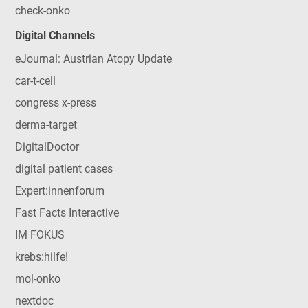
check-onko
Digital Channels
eJournal: Austrian Atopy Update
car-t-cell
congress x-press
derma-target
DigitalDoctor
digital patient cases
Expert:innenforum
Fast Facts Interactive
IM FOKUS
krebs:hilfe!
mol-onko
nextdoc