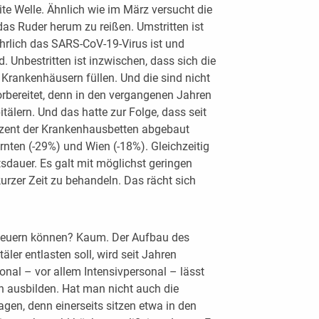
ite Welle. Ähnlich wie im März versucht die
as Ruder herum zu reißen. Umstritten ist
ährlich das SARS-CoV-19-Virus ist und
 Unbestritten ist inzwischen, dass sich die
 Krankenhäusern füllen. Und die sind nicht
rbereitet, denn in den vergangenen Jahren
itälern. Und das hatte zur Folge, dass seit
ozent der Krankenhausbetten abgebaut
rnten (-29%) und Wien (-18%). Gleichzeitig
tsdauer. Es galt mit möglichst geringen
 kurzer Zeit zu behandeln. Das rächt sich
teuern können? Kaum. Der Aufbau des
äler entlasten soll, wird seit Jahren
onal – vor allem Intensivpersonal – lässt
 ausbilden. Hat man nicht auch die
agen, denn einerseits sitzen etwa in den