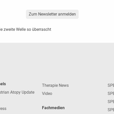
Zum Newsletter anmelden
e zweite Welle so überrascht
nels
Therapie News
SP
strian Atopy Update
Video
SP
SP
Fachmedien
ress
SPE