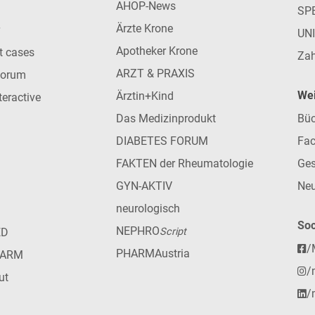
AHOP-News
SP
Ärzte Krone
UN
Apotheker Krone
nt cases
Zah
ARZT & PRAXIS
forum
Wei
Ärztin+Kind
teractive
Das Medizinprodukt
Büc
DIABETES FORUM
Fac
FAKTEN der Rheumatologie
Ges
GYN-AKTIV
Neu
neurologisch
Soc
NEPHRO
ED
Script
/
PHARMAustria
HARM
/
ut
/