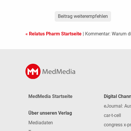
Beitrag weiterempfehlen
« Relatus Pharm Startseite
| Kommentar: Warum di
MedMedia Startseite
Digital Chan
eJournal: Au
Über unseren Verlag
car-t-cell
Mediadaten
congress x-p