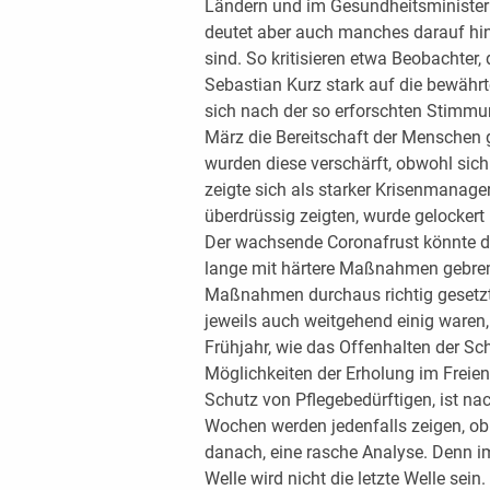
Ländern und im Gesundheitsministeriu
deutet aber auch manches darauf hin
sind. So kritisieren etwa Beobachter
Sebastian Kurz stark auf die bewähr
sich nach der so erforschten Stimmun
März die Bereitschaft der Menschen
wurden diese verschärft, obwohl sic
zeigte sich als starker Krisenmanag
überdrüssig zeigten, wurde gelocker
Der wachsende Coronafrust könnte d
lange mit härtere Maßnahmen gebrem
Maßnahmen durchaus richtig gesetzt 
jeweils auch weitgehend einig waren,
Frühjahr, wie das Offenhalten der Sc
Möglichkeiten der Erholung im Freien
Schutz von Pflegebedürftigen, ist n
Wochen werden jedenfalls zeigen, ob
danach, eine rasche Analyse. Denn im
Welle wird nicht die letzte Welle sein.