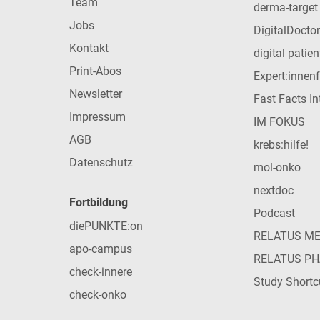
Team
derma-target
Jobs
DigitalDoctor
Kontakt
digital patie
Print-Abos
Expert:innen
Newsletter
Fast Facts In
Impressum
IM FOKUS
AGB
krebs:hilfe!
Datenschutz
mol-onko
nextdoc
Fortbildung
Podcast
diePUNKTE:on
RELATUS M
apo-campus
RELATUS P
check-innere
Study Shortc
check-onko