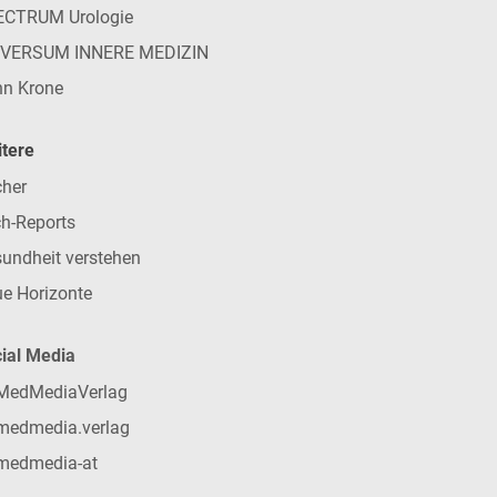
ECTRUM Urologie
IVERSUM INNERE MEDIZIN
n Krone
tere
her
h-Reports
undheit verstehen
e Horizonte
ial Media
MedMediaVerlag
medmedia.verlag
medmedia-at