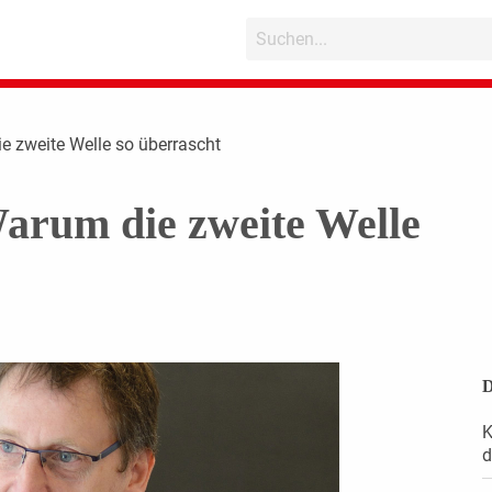
e zweite Welle so überrascht
rum die zweite Welle
D
K
d