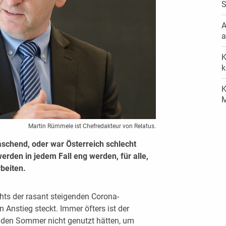
S
A
a
K
k
K
M
Martin Rümmele ist Chefredakteur von Relatus.
schend, oder war Österreich schlecht
rden in jedem Fall eng werden, für alle,
beiten.
hts der rasant steigenden Corona-
n Anstieg steckt. Immer öfters ist der
 den Sommer nicht genutzt hätten, um