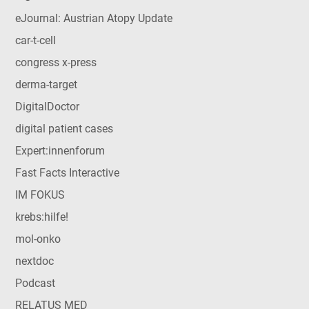
eJournal: Austrian Atopy Update
car-t-cell
congress x-press
derma-target
DigitalDoctor
digital patient cases
Expert:innenforum
Fast Facts Interactive
IM FOKUS
krebs:hilfe!
mol-onko
nextdoc
Podcast
RELATUS MED