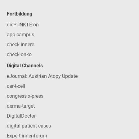
Fortbildung
diePUNKTE:on
apo-campus
check-innere
check-onko
Digital Channels
eJournal: Austrian Atopy Update
car-t-cell
congress x-press
derma-target
DigitalDoctor
digital patient cases
Expert:innenforum