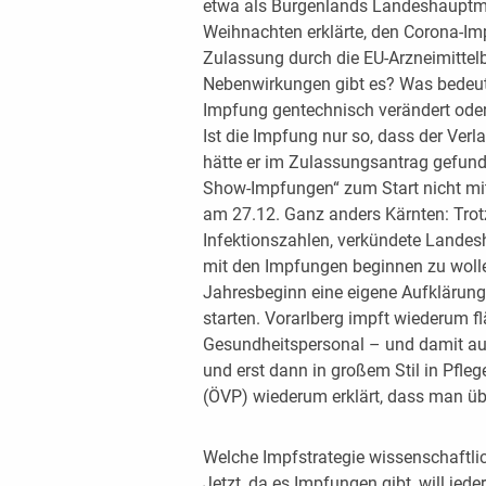
etwa als Burgenlands Landeshauptm
Weihnachten erklärte, den Corona-Im
Zulassung durch die EU-Arzneimitte
Nebenwirkungen gibt es? Was bedeutet
Impfung gentechnisch verändert oder
Ist die Impfung nur so, dass der Verl
hätte er im Zulassungsantrag gefunden
Show-Impfungen“ zum Start nicht mi
am 27.12. Ganz anders Kärnten: Tro
Infektionszahlen, verkündete Landes
mit den Impfungen beginnen zu wolle
Jahresbeginn eine eigene Aufkläru
starten. Vorarlberg impft wiederum 
Gesundheitspersonal – und damit au
und erst dann in großem Stil in Pfl
(ÖVP) wiederum erklärt, dass man übe
Welche Impfstrategie wissenschaftlich
Jetzt, da es Impfungen gibt, will jede