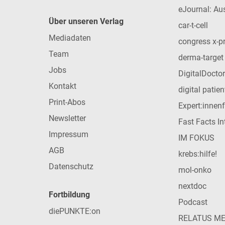
eJournal: Au
Über unseren Verlag
car-t-cell
Mediadaten
congress x-p
Team
derma-target
Jobs
DigitalDoctor
Kontakt
digital patie
Print-Abos
Expert:innen
Newsletter
Fast Facts In
Impressum
IM FOKUS
AGB
krebs:hilfe!
Datenschutz
mol-onko
nextdoc
Fortbildung
Podcast
diePUNKTE:on
RELATUS M