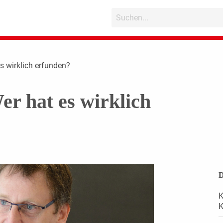
s wirklich erfunden?
r hat es wirklich
D
K
K