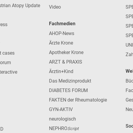
strian Atopy Update
Video
SP
SP
Fachmedien
ress
SPE
AHOP-News
SP
Ärzte Krone
UN
Apotheker Krone
nt cases
Zah
ARZT & PRAXIS
forum
Wei
Ärztin+Kind
teractive
Das Medizinprodukt
Büc
DIABETES FORUM
Fac
FAKTEN der Rheumatologie
Ges
GYN-AKTIV
Neu
neurologisch
Soc
NEPHRO
ED
Script