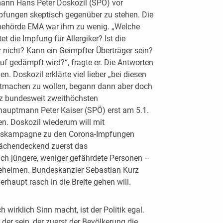
ann Hans Peter Doskozil (SPÖ) vor
pfungen skeptisch gegenüber zu stehen. Die
lbehörde EMA war ihm zu wenig. „Welche
 die Impfung für Allergiker? Ist die
 nicht? Kann ein Geimpfter Überträger sein?
auf gedämpft wird?“, fragte er. Die Antworten
. Doskozil erklärte viel lieber „bei diesen
tmachen zu wollen, begann dann aber doch
tz bundesweit zweithöchsten
hauptmann Peter Kaiser (SPÖ) erst am 5.1.
n. Doskozil wiederum will mit
ngskampagne zu den Corona-Impfungen
flächendeckend zuerst das
ch jüngere, weniger gefährdete Personen –
egeheimen. Bundeskanzler Sebastian Kurz
rhaupt rasch in die Breite gehen will.
 wirklich Sinn macht, ist der Politik egal.
r der sein, der zuerst der Bevölkerung die