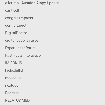
eJournal: Austrian Atopy Update
car-t-cell
congress x-press
derma-target
DigitalDoctor
digital patient cases
Expert:innenforum
Fast Facts Interactive
IM FOKUS
krebs:hilfe!
mol-onko
nextdoc
Podcast
RELATUS MED