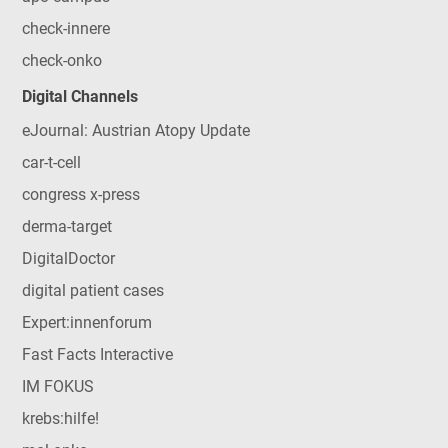
check-innere
check-onko
Digital Channels
eJournal: Austrian Atopy Update
car-t-cell
congress x-press
derma-target
DigitalDoctor
digital patient cases
Expert:innenforum
Fast Facts Interactive
IM FOKUS
krebs:hilfe!