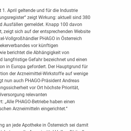
1. April geltende und für die Industrie
ngsregister“ zeigt Wirkung: aktuell sind 380
nd Ausfällen gemeldet. Knapp 100 davon
, zeigt sich auf der entsprechenden Website
tel-Vollgroßhändler PHAGO in Österreich
ekerverbandes vor künftigen
wie berichtet die Abhängigkeit von
nd langfristige Gefahr bezeichnet und einen
n in Europa gefordert. Der Hauptgrund für
tion der Arzneimittel-Wirkstoffe auf wenige
sagt nun auch PHAGO-Präsident Andreas
gssicherheit vor Ort höchste Priorität,
telversorgung relevanten
rt: „Alle PHAGO-Betriebe haben einen
schen Arzneimitteln eingerichtet.“
ung an jede Apotheke in Österreich sei damit