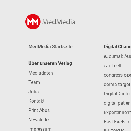
MedMedia Startseite
Digital Chan
eJournal: Au
Über unseren Verlag
car-t-cell
Mediadaten
congress x-p
Team
derma-target
Jobs
DigitalDoctor
Kontakt
digital patie
Print-Abos
Expert:innen
Newsletter
Fast Facts In
Impressum