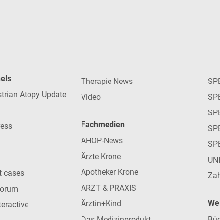
nels
Therapie News
SP
strian Atopy Update
Video
SP
SP
Fachmedien
ress
SPE
AHOP-News
SP
Ärzte Krone
UN
Apotheker Krone
nt cases
Zah
ARZT & PRAXIS
forum
Wei
Ärztin+Kind
teractive
Das Medizinprodukt
Büc