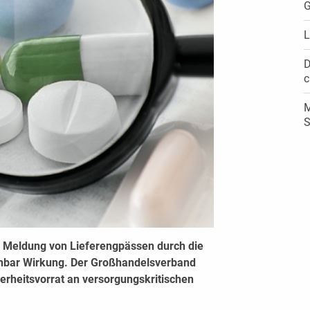
G
L
D
c
M
S
die Meldung von Lieferengpässen durch die
ffenbar Wirkung. Der Großhandelsverband
rheitsvorrat an versorgungskritischen