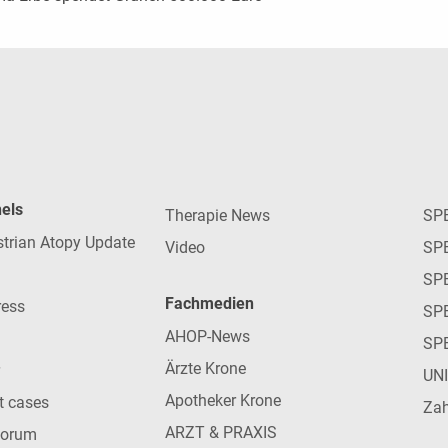
nels
Therapie News
SP
strian Atopy Update
Video
SP
SP
Fachmedien
ress
SPE
AHOP-News
SP
Ärzte Krone
UN
Apotheker Krone
nt cases
Zah
ARZT & PRAXIS
forum