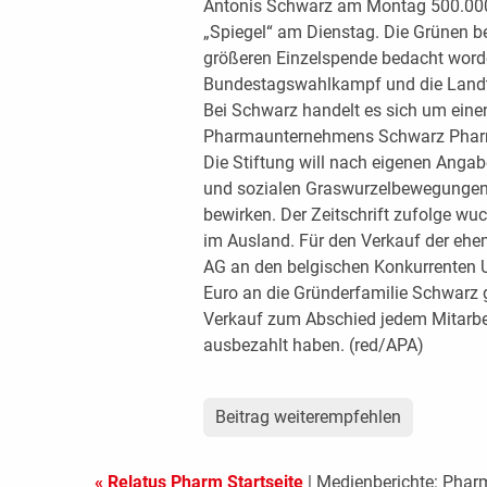
Antonis Schwarz am Montag 500.000
„Spiegel“ am Dienstag. Die Grünen b
größeren Einzelspende bedacht worde
Bundestagswahlkampf und die Land
Bei Schwarz handelt es sich um eine
Pharmaunternehmens Schwarz Pharma.
Die Stiftung will nach eigenen Angab
und sozialen Graswurzelbewegungen“
bewirken. Der Zeitschrift zufolge w
im Ausland. Für den Verkauf der eh
AG an den belgischen Konkurrenten U
Euro an die Gründerfamilie Schwarz g
Verkauf zum Abschied jedem Mitarbe
ausbezahlt haben. (red/APA)
Beitrag weiterempfehlen
« Relatus Pharm Startseite
| Medienberichte: Phar