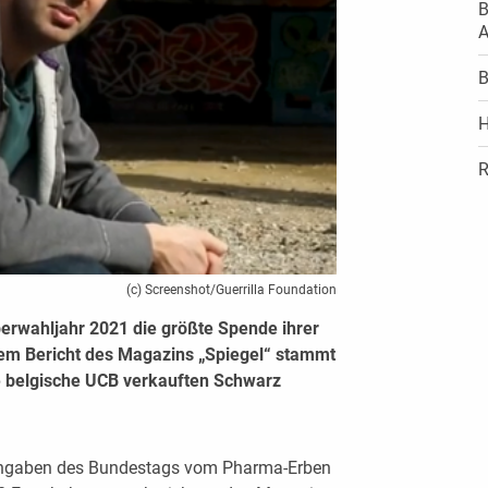
B
A
B
H
R
(c) Screenshot/Guerrilla Foundation
erwahljahr 2021 die größte Spende ihrer
nem Bericht des Magazins „Spiegel“ stammt
e belgische UCB verkauften Schwarz
Angaben des Bundestags vom Pharma-Erben