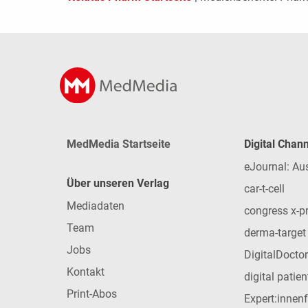
MedMedia Startseite
Digital Chan
eJournal: Au
Über unseren Verlag
car-t-cell
Mediadaten
congress x-p
Team
derma-target
Jobs
DigitalDoctor
Kontakt
digital patie
Print-Abos
Expert:innen