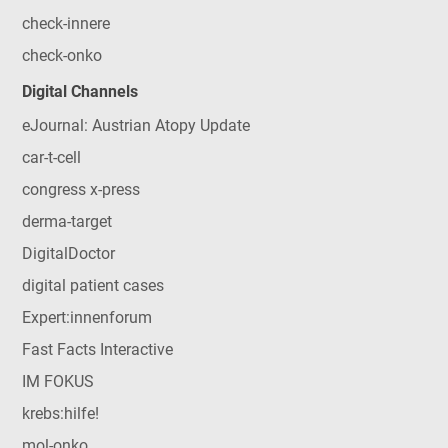
check-innere
check-onko
Digital Channels
eJournal: Austrian Atopy Update
car-t-cell
congress x-press
derma-target
DigitalDoctor
digital patient cases
Expert:innenforum
Fast Facts Interactive
IM FOKUS
krebs:hilfe!
mol-onko