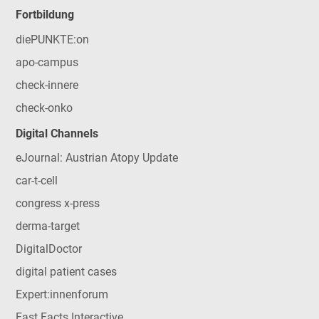
Fortbildung
diePUNKTE:on
apo-campus
check-innere
check-onko
Digital Channels
eJournal: Austrian Atopy Update
car-t-cell
congress x-press
derma-target
DigitalDoctor
digital patient cases
Expert:innenforum
Fast Facts Interactive