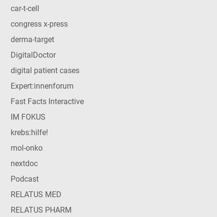
car-t-cell
congress x-press
derma-target
DigitalDoctor
digital patient cases
Expert:innenforum
Fast Facts Interactive
IM FOKUS
krebs:hilfe!
mol-onko
nextdoc
Podcast
RELATUS MED
RELATUS PHARM