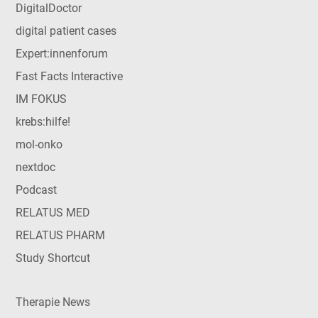
DigitalDoctor
digital patient cases
Expert:innenforum
Fast Facts Interactive
IM FOKUS
krebs:hilfe!
mol-onko
nextdoc
Podcast
RELATUS MED
RELATUS PHARM
Study Shortcut
Therapie News