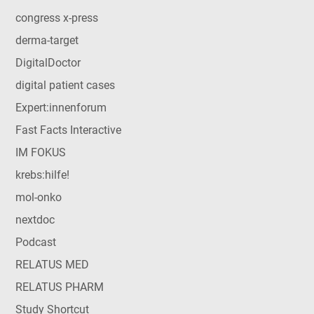
congress x-press
derma-target
DigitalDoctor
digital patient cases
Expert:innenforum
Fast Facts Interactive
IM FOKUS
krebs:hilfe!
mol-onko
nextdoc
Podcast
RELATUS MED
RELATUS PHARM
Study Shortcut