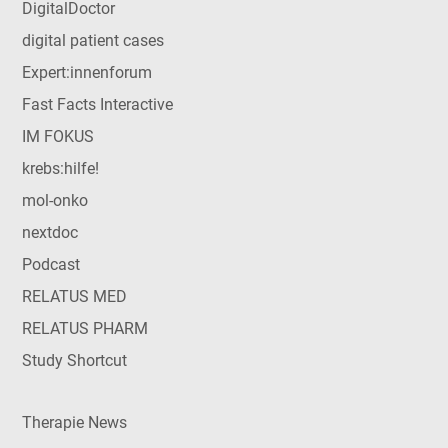
DigitalDoctor
digital patient cases
Expert:innenforum
Fast Facts Interactive
IM FOKUS
krebs:hilfe!
mol-onko
nextdoc
Podcast
RELATUS MED
RELATUS PHARM
Study Shortcut
Therapie News