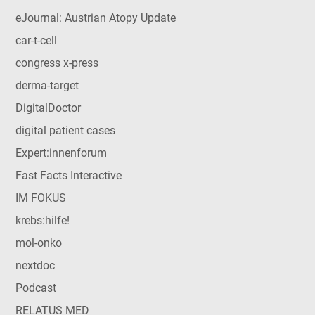
eJournal: Austrian Atopy Update
car-t-cell
congress x-press
derma-target
DigitalDoctor
digital patient cases
Expert:innenforum
Fast Facts Interactive
IM FOKUS
krebs:hilfe!
mol-onko
nextdoc
Podcast
RELATUS MED