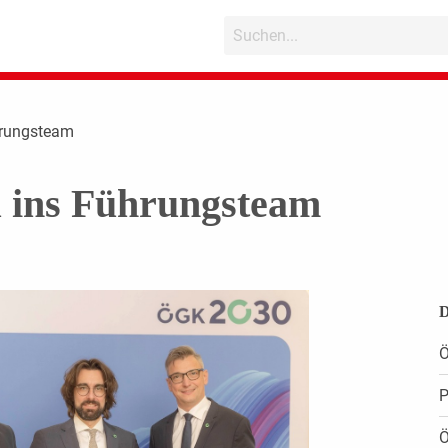
hrungsteam
 ins Führungsteam
D
Ö
P
Ö