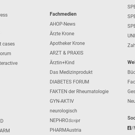
SP
Fachmedien
ress
SPE
AHOP-News
SP
Ärzte Krone
UN
Apotheker Krone
nt cases
Zah
ARZT & PRAXIS
forum
Wei
Ärztin+Kind
teractive
Das Medizinprodukt
Büc
DIABETES FORUM
Fac
FAKTEN der Rheumatologie
Ges
GYN-AKTIV
Neu
neurologisch
Soc
NEPHRO
ED
Script
/
PHARMAustria
HARM