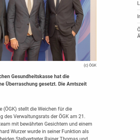
L
I
Ö
Ä
(c) ÖGK
schen Gesundheitskasse hat die
ine Überraschung gesetzt. Die Amtszeit
 (ÖGK) stellt die Weichen für die
ng des Verwaltungsrats der ÖGK am 21.
eam mit bewährten Gesichtern und einem
hard Wurzer wurde in seiner Funktion als
 beiden Stellvertreter Rainer Thomas und