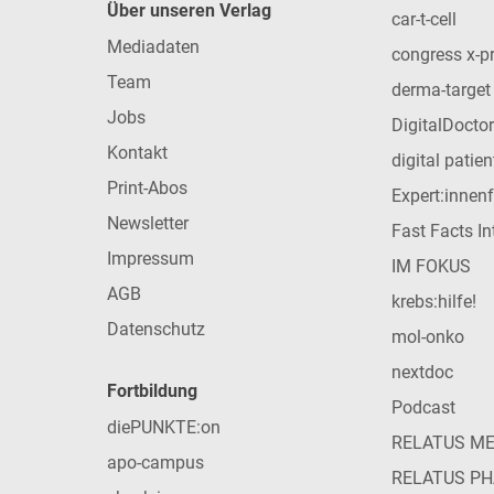
Über unseren Verlag
car-t-cell
Mediadaten
congress x-p
Team
derma-target
Jobs
DigitalDoctor
Kontakt
digital patie
Print-Abos
Expert:innen
Newsletter
Fast Facts In
Impressum
IM FOKUS
AGB
krebs:hilfe!
Datenschutz
mol-onko
nextdoc
Fortbildung
Podcast
diePUNKTE:on
RELATUS M
apo-campus
RELATUS P