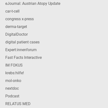
eJournal: Austrian Atopy Update
car-t-cell
congress x-press
derma-target
DigitalDoctor
digital patient cases
Expert:innenforum
Fast Facts Interactive
IM FOKUS
krebs:hilfe!
mol-onko
nextdoc
Podcast
RELATUS MED