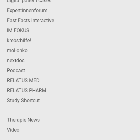
digital patient cases
Expert:innenforum
Fast Facts Interactive
IM FOKUS
krebs:hilfe!
mol-onko
nextdoc
Podcast
RELATUS MED
RELATUS PHARM
Study Shortcut
Therapie News
Video