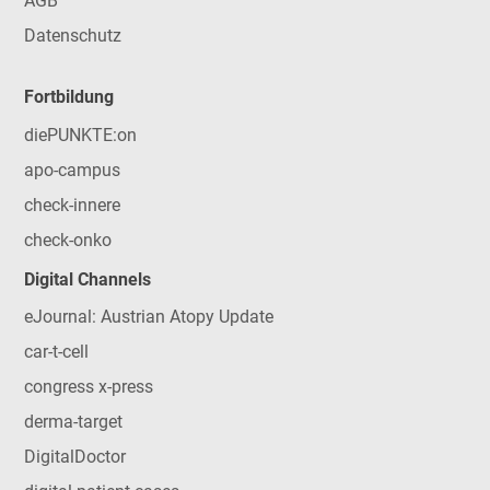
AGB
Datenschutz
Fortbildung
diePUNKTE:on
apo-campus
check-innere
check-onko
Digital Channels
eJournal: Austrian Atopy Update
car-t-cell
congress x-press
derma-target
DigitalDoctor