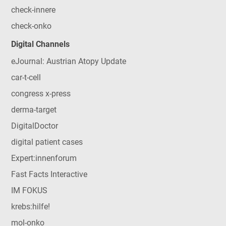
check-innere
check-onko
Digital Channels
eJournal: Austrian Atopy Update
car-t-cell
congress x-press
derma-target
DigitalDoctor
digital patient cases
Expert:innenforum
Fast Facts Interactive
IM FOKUS
krebs:hilfe!
mol-onko