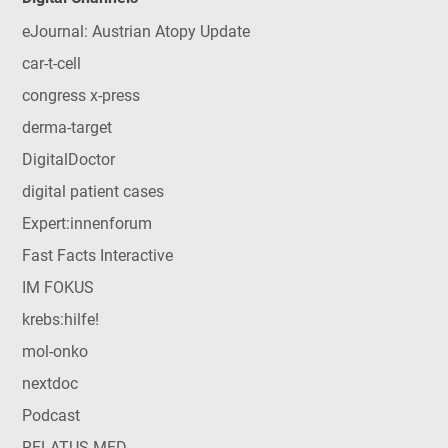
eJournal: Austrian Atopy Update
car-t-cell
congress x-press
derma-target
DigitalDoctor
digital patient cases
Expert:innenforum
Fast Facts Interactive
IM FOKUS
krebs:hilfe!
mol-onko
nextdoc
Podcast
RELATUS MED