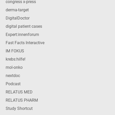
congress x-press
derma-target
DigitalDoctor
digital patient cases
Expert:innenforum
Fast Facts Interactive
IM FOKUS
krebs:hilfe!
mol-onko
nextdoc
Podcast
RELATUS MED
RELATUS PHARM
Study Shortcut