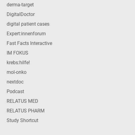
derma-target
DigitalDoctor
digital patient cases
Expert:innenforum
Fast Facts Interactive
IM FOKUS
krebs:hilfe!
mol-onko
nextdoc
Podcast
RELATUS MED
RELATUS PHARM
Study Shortcut