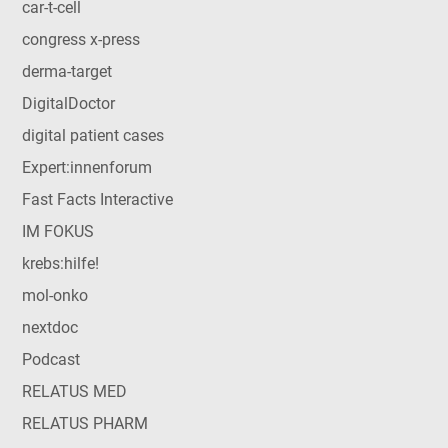
car-t-cell
congress x-press
derma-target
DigitalDoctor
digital patient cases
Expert:innenforum
Fast Facts Interactive
IM FOKUS
krebs:hilfe!
mol-onko
nextdoc
Podcast
RELATUS MED
RELATUS PHARM