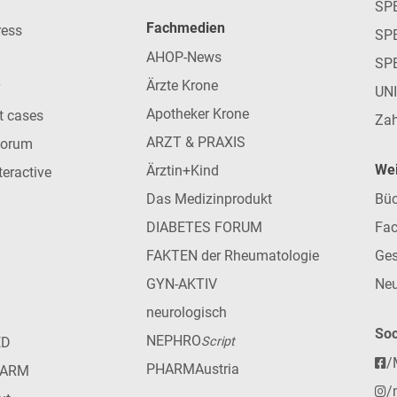
SP
Fachmedien
ress
SPE
AHOP-News
SP
Ärzte Krone
UN
Apotheker Krone
nt cases
Zah
ARZT & PRAXIS
forum
Wei
Ärztin+Kind
teractive
Das Medizinprodukt
Büc
DIABETES FORUM
Fac
FAKTEN der Rheumatologie
Ges
GYN-AKTIV
Neu
neurologisch
Soc
NEPHRO
ED
Script
/
PHARMAustria
HARM
/