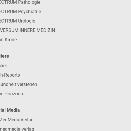
ECTRUM Pathologie
CTRUM Psychiatrie
ECTRUM Urologie
IVERSUM INNERE MEDIZIN
n Krone
tere
her
h-Reports
undheit verstehen
e Horizonte
ial Media
MedMediaVerlag
medmedia.verlag