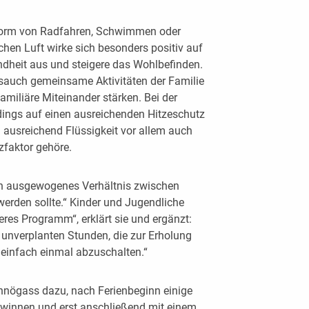
 Form von Radfahren, Schwimmen oder
hen Luft wirke sich besonders positiv auf
ndheit aus und steigere das Wohlbefinden.
sauch gemeinsame Aktivitäten der Familie
familiäre Miteinander stärken. Bei der
erdings auf einen ausreichenden Hitzeschutz
 ausreichend Flüssigkeit vor allem auch
faktor gehöre.
ein ausgewogenes Verhältnis zwischen
erden sollte.“ Kinder und Jugendliche
res Programm“, erklärt sie und ergänzt:
d unverplanten Stunden, die zur Erholung
, einfach einmal abzuschalten.“
chnögass dazu, nach Ferienbeginn einige
winnen und erst anschließend mit einem