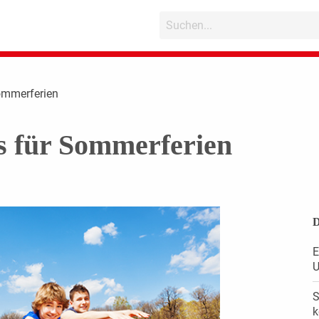
Sommerferien
s für Sommerferien
D
E
U
S
k