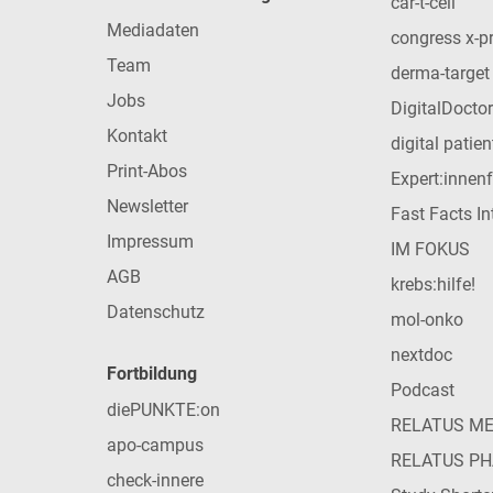
car-t-cell
Mediadaten
congress x-p
Team
derma-target
Jobs
DigitalDoctor
Kontakt
digital patie
Print-Abos
Expert:innen
Newsletter
Fast Facts In
Impressum
IM FOKUS
AGB
krebs:hilfe!
Datenschutz
mol-onko
nextdoc
Fortbildung
Podcast
diePUNKTE:on
RELATUS M
apo-campus
RELATUS P
check-innere