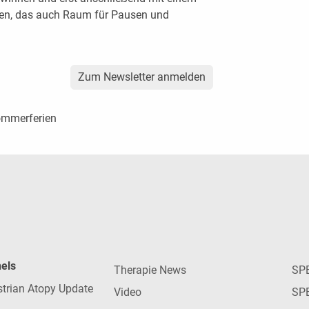
ten, das auch Raum für Pausen und
Zum Newsletter anmelden
Sommerferien
nels
Therapie News
SP
strian Atopy Update
Video
SP