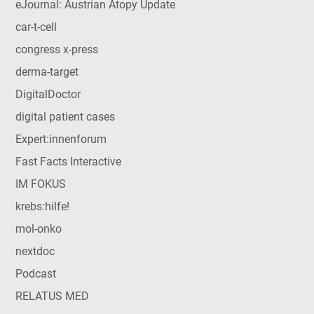
eJournal: Austrian Atopy Update
car-t-cell
congress x-press
derma-target
DigitalDoctor
digital patient cases
Expert:innenforum
Fast Facts Interactive
IM FOKUS
krebs:hilfe!
mol-onko
nextdoc
Podcast
RELATUS MED