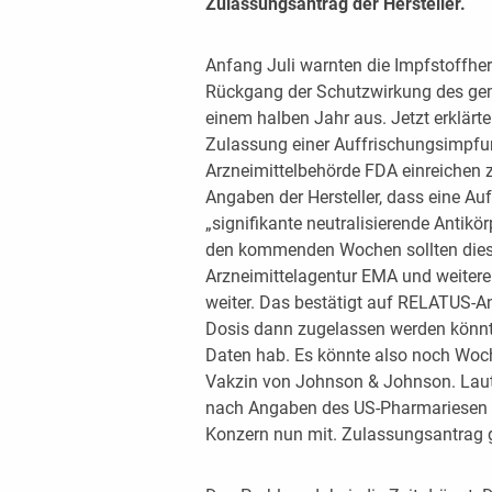
Zulassungsantrag der Hersteller.
Anfang Juli warnten die Impfstoffher
Rückgang der Schutzwirkung des ge
einem halben Jahr aus. Jetzt erklärt
Zulassung einer Auffrischungsimpfun
Arzneimittelbehörde FDA einreichen 
Angaben der Hersteller, dass eine A
„signifikante neutralisierende Antikö
den kommenden Wochen sollten dies
Arzneimittelagentur EMA und weitere
weiter. Das bestätigt auf RELATUS-An
Dosis dann zugelassen werden könnte
Daten hab. Es könnte also noch Woch
Vakzin von Johnson & Johnson. Laut 
nach Angaben des US-Pharmariesen de
Konzern nun mit. Zulassungsantrag g