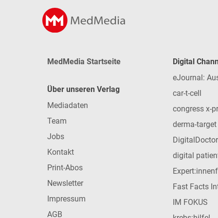
MedMedia Startseite
Digital Chan
eJournal: Au
Über unseren Verlag
car-t-cell
Mediadaten
congress x-p
Team
derma-target
Jobs
DigitalDoctor
Kontakt
digital patie
Print-Abos
Expert:innen
Newsletter
Fast Facts In
Impressum
IM FOKUS
AGB
krebs:hilfe!