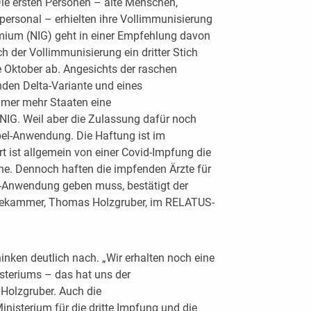
Die ersten Personen – alte Menschen,
ersonal – erhielten ihre Vollimmunisierung
mium (NIG) geht in einer Empfehlung davon
 der Vollimmunisierung ein dritter Stich
nde Oktober ab. Angesichts der raschen
den Delta-Variante und eines
mer mehr Staaten eine
IG. Weil aber die Zulassung dafür noch
abel-Anwendung. Die Haftung ist im
 ist allgemein von einer Covid-Impfung die
che. Dennoch haften die impfenden Ärzte für
el-Anwendung geben muss, bestätigt der
tekammer, Thomas Holzgruber, im RELATUS-
inken deutlich nach. „Wir erhalten noch eine
steriums – das hat uns der
 Holzgruber. Auch die
isterium für die dritte Impfung und die