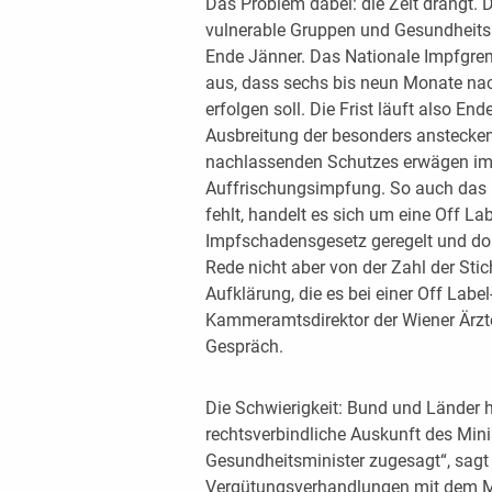
Das Problem dabei: die Zeit drängt. 
vulnerable Gruppen und Gesundheitsp
Ende Jänner. Das Nationale Impfgre
aus, dass sechs bis neun Monate nach
erfolgen soll. Die Frist läuft also E
Ausbreitung der besonders anstecken
nachlassenden Schutzes erwägen im
Auffrischungsimpfung. So auch das N
fehlt, handelt es sich um eine Off L
Impfschadensgesetz geregelt und dort
Rede nicht aber von der Zahl der Sti
Aufklärung, die es bei einer Off Lab
Kammeramtsdirektor der Wiener Ärz
Gespräch.
Die Schwierigkeit: Bund und Länder h
rechtsverbindliche Auskunft des Mini
Gesundheitsminister zugesagt“, sagt
Vergütungsverhandlungen mit dem Min