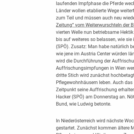
laufenden Impfphase die Pferde wec
Länder wollen etablierte Wege weiterf
zum Teil und müssen auch neu wieder
Zeitung“ vom Weiterwurschteln der 
vierten Welle nun betriebsame Hektik 
bis auf weiteres so belassen, wie sie
(SPÖ). Zusatz: Man habe natürlich bef
wie jene im Austria Center würden län
wird die Durchführung der Auffrischu
Auffrischungsimpfungen in Wien wer
dritte Stich wird zunächst hochbetagt
Pflegewohnhäusern leben. Auch das 
Zeitpunkt seine Auffrischung erhalte
Hacker (SPÖ) am Donnerstag an. Nöt
Bund, wie Ludwig betonte.
In Niederösterreich wird nächste Wo
gestartet. Zunächst kommen ältere M