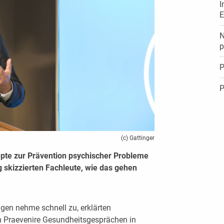
I
N
p
P
P
(c) Gattinger
epte zur Prävention psychischer Probleme
 skizzierten Fachleute, wie das gehen
gen nehme schnell zu, erklärten
 Praevenire Gesundheitsgesprächen in