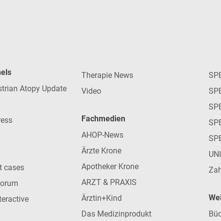
nels
Therapie News
SP
strian Atopy Update
Video
SP
SP
Fachmedien
ress
SPE
AHOP-News
SP
Ärzte Krone
UN
Apotheker Krone
nt cases
Zah
ARZT & PRAXIS
forum
Wei
Ärztin+Kind
teractive
Das Medizinprodukt
Büc