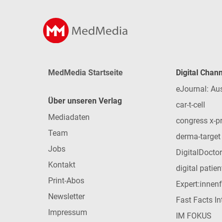
MedMedia Startseite
Digital Chan
eJournal: Au
Über unseren Verlag
car-t-cell
Mediadaten
congress x-p
Team
derma-target
Jobs
DigitalDoctor
Kontakt
digital patie
Print-Abos
Expert:innen
Newsletter
Fast Facts In
Impressum
IM FOKUS