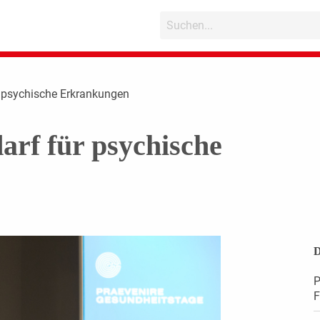
r psychische Erkrankungen
arf für psychische
D
P
F