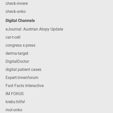
check-innere
check-onko
Digital Channels
eJournal: Austrian Atopy Update
car-t-cell
congress x-press
derma-target
DigitalDoctor
digital patient cases
Expert:innenforum
Fast Facts Interactive
IM FOKUS
krebs:hilfe!
mol-onko