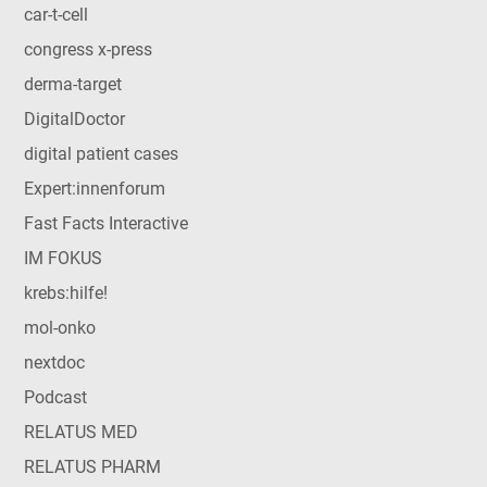
car-t-cell
congress x-press
derma-target
DigitalDoctor
digital patient cases
Expert:innenforum
Fast Facts Interactive
IM FOKUS
krebs:hilfe!
mol-onko
nextdoc
Podcast
RELATUS MED
RELATUS PHARM