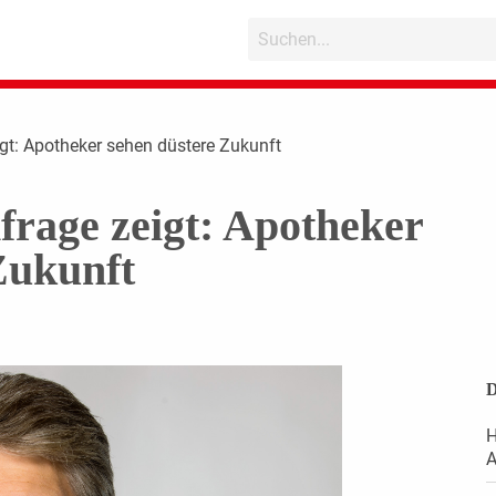
t: Apotheker sehen düstere Zukunft
age zeigt: Apotheker
Zukunft
D
H
A