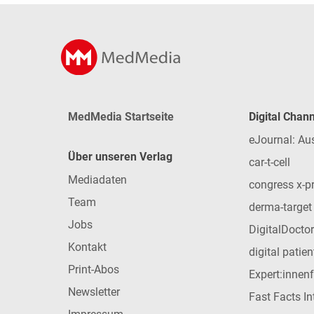
MedMedia Startseite
Digital Chan
eJournal: Au
Über unseren Verlag
car-t-cell
Mediadaten
congress x-p
Team
derma-target
Jobs
DigitalDoctor
Kontakt
digital patie
Print-Abos
Expert:innen
Newsletter
Fast Facts In