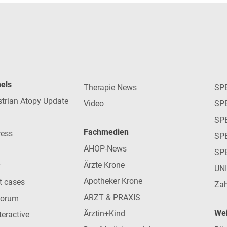
nels
Therapie News
SP
strian Atopy Update
Video
SP
SP
Fachmedien
ress
SPE
AHOP-News
SP
Ärzte Krone
UN
Apotheker Krone
nt cases
Zah
ARZT & PRAXIS
forum
Wei
Ärztin+Kind
teractive