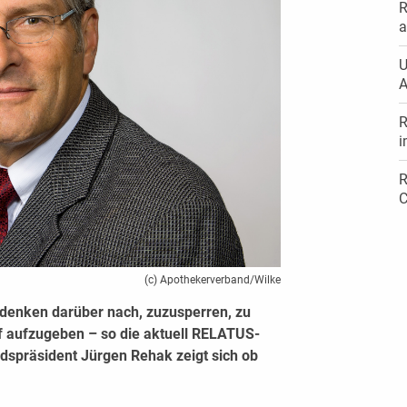
R
a
U
A
R
i
R
C
(c) Apothekerverband/Wilke
denken darüber nach, zuzusperren, zu
f aufzugeben – so die aktuell RELATUS-
präsident Jürgen Rehak zeigt sich ob