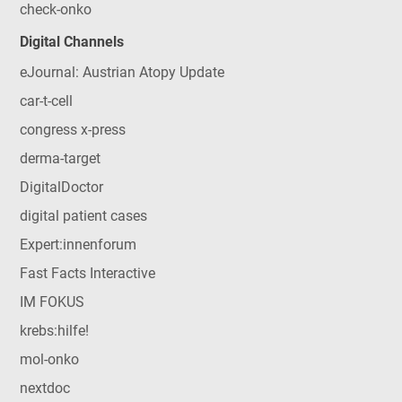
check-onko
Digital Channels
eJournal: Austrian Atopy Update
car-t-cell
congress x-press
derma-target
DigitalDoctor
digital patient cases
Expert:innenforum
Fast Facts Interactive
IM FOKUS
krebs:hilfe!
mol-onko
nextdoc