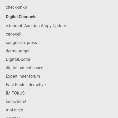
check-onko
Digital Channels
eJournal: Austrian Atopy Update
car-t-cell
congress x-press
derma-target
DigitalDoctor
digital patient cases
Expert:innenforum
Fast Facts Interactive
IM FOKUS
krebs:hilfe!
mol-onko