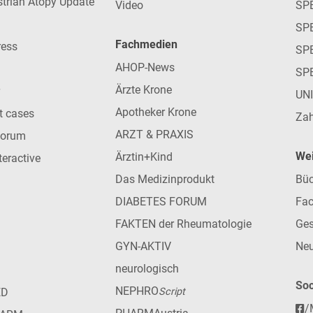
strian Atopy Update
Video
SP
SP
Fachmedien
ress
SPE
AHOP-News
SP
Ärzte Krone
UN
Apotheker Krone
nt cases
Zah
ARZT & PRAXIS
forum
Wei
Ärztin+Kind
teractive
Das Medizinprodukt
Büc
DIABETES FORUM
Fac
FAKTEN der Rheumatologie
Ges
GYN-AKTIV
Neu
neurologisch
Soc
NEPHRO
ED
Script
/