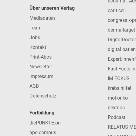
eJournal: Au
Über unseren Verlag
car-t-cell
Mediadaten
congress x-p
Team
derma-target
Jobs
DigitalDoctor
Kontakt
digital patie
Print-Abos
Expert:innen
Newsletter
Fast Facts In
Impressum
IM FOKUS
AGB
krebs:hilfe!
Datenschutz
mol-onko
nextdoc
Fortbildung
Podcast
diePUNKTE:on
RELATUS M
apo-campus