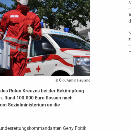
s
A
d
N
z
H
© ÖRK Armin Fauland
se des Roten Kreuzes bei der Bekämpfung
n. Rund 100.000 Euro flossen nach
om Sozialministerium an die
 Bundesrettungskommandanten Gerry Foitik