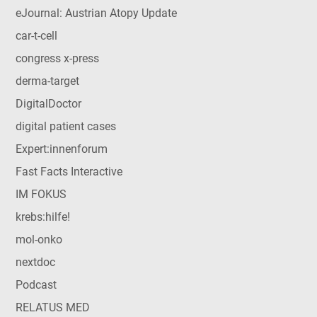
eJournal: Austrian Atopy Update
car-t-cell
congress x-press
derma-target
DigitalDoctor
digital patient cases
Expert:innenforum
Fast Facts Interactive
IM FOKUS
krebs:hilfe!
mol-onko
nextdoc
Podcast
RELATUS MED