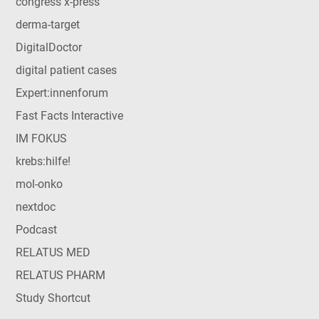
congress x-press
derma-target
DigitalDoctor
digital patient cases
Expert:innenforum
Fast Facts Interactive
IM FOKUS
krebs:hilfe!
mol-onko
nextdoc
Podcast
RELATUS MED
RELATUS PHARM
Study Shortcut