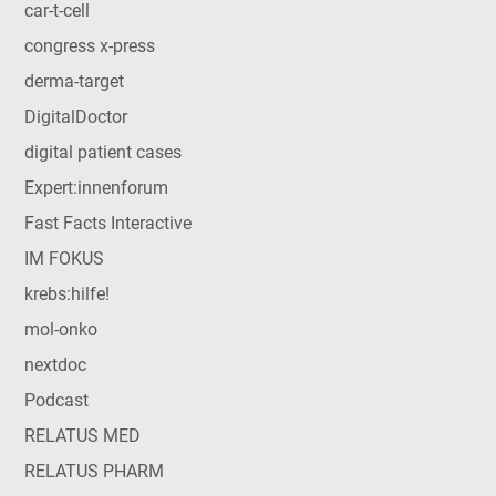
car-t-cell
congress x-press
derma-target
DigitalDoctor
digital patient cases
Expert:innenforum
Fast Facts Interactive
IM FOKUS
krebs:hilfe!
mol-onko
nextdoc
Podcast
RELATUS MED
RELATUS PHARM