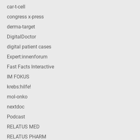
car-t-cell
congress x-press
derma-target
DigitalDoctor
digital patient cases
Expert:innenforum
Fast Facts Interactive
IM FOKUS
krebs:hilfe!
mol-onko
nextdoc
Podcast
RELATUS MED
RELATUS PHARM